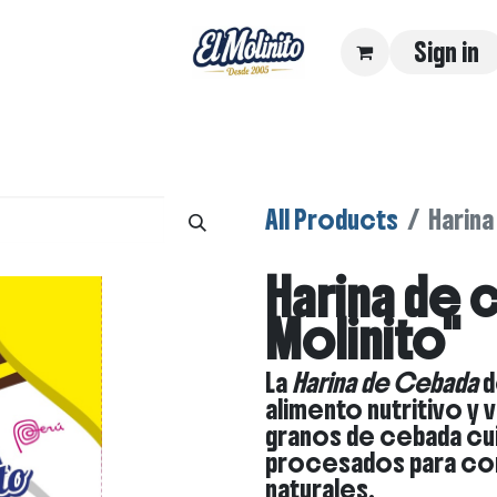
Sign in
 Lácteos
Dónde comprar
Sobre noso
All Products
Harina
Harina de 
Molinito"
La
Harina de Cebada
d
alimento nutritivo y v
granos de cebada c
procesados para con
naturales.