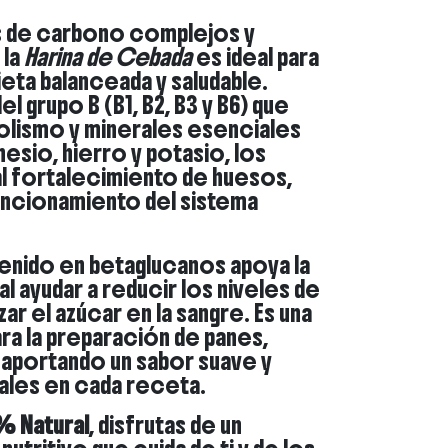
tos de carbono complejos y
 la
Harina de Cebada
es ideal para
eta balanceada y saludable.
l grupo B (B1, B2, B3 y B6) que
lismo y minerales esenciales
sio, hierro y potasio, los
l fortalecimiento de huesos,
uncionamiento del sistema
enido en betaglucanos apoya la
al ayudar a reducir los niveles de
ar el azúcar en la sangre. Es una
a la preparación de panes,
, aportando un sabor suave y
ales en cada receta.
% Natural
, disfrutas de un