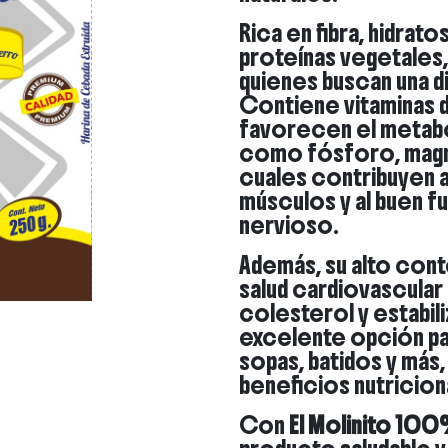
Rica en fibra, hidra
proteínas vegetales,
quienes buscan una di
Contiene vitaminas de
favorecen el metabo
como fósforo, magne
cuales contribuyen a
músculos y al buen f
nervioso.
Además, su alto cont
salud cardiovascular 
colesterol y estabiliz
excelente opción par
sopas, batidos y más
beneficios nutricion
Con
El Molinito 100