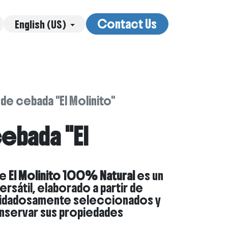
Contact Us
English (US)
tros
Servicios
Contact us
Blog
 de cebada "El Molinito"
cebada "El
e
El Molinito 100% Natural
es un
ersátil, elaborado a partir de
uidadosamente seleccionados y
servar sus propiedades