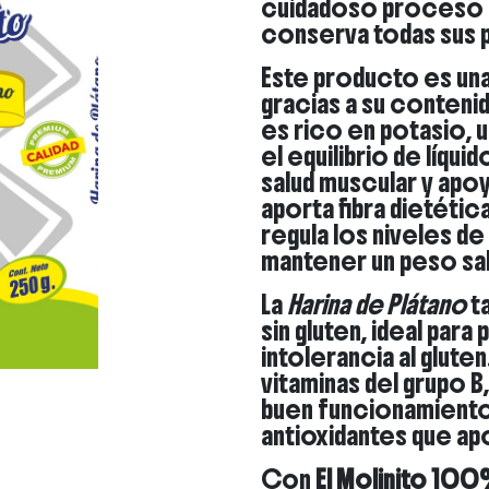
cuidadoso proceso 
conserva todas sus p
Este producto es un
gracias a su conteni
es rico en potasio, 
el equilibrio de líqu
salud muscular y apo
aporta fibra dietétic
regula los niveles de
mantener un peso sal
La
Harina de Plátano
ta
sin gluten, ideal par
intolerancia al gluten
vitaminas del grupo B
buen funcionamiento
antioxidantes que apo
Con
El Molinito 100