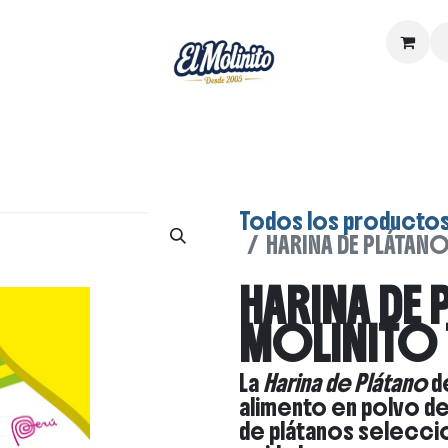
y Lácteos
Dónde comprar
Sobre nos
Todos los producto
HARINA DE PLÁTAN
HARINA DE 
MOLINITO
La
Harina de Plátano
d
alimento en polvo de 
de plátanos selecci