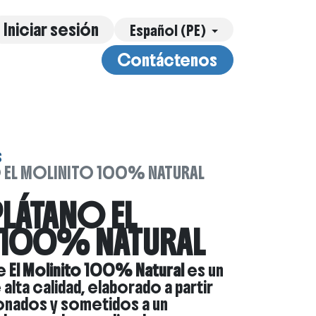
Iniciar sesión
Español (PE)
Contáctenos
otros
Servicios
Contáctenos
s
O EL MOLINITO 100% NATURAL
PLÁTANO EL
 100% NATURAL
e
El Molinito 100% Natural
es un
alta calidad, elaborado a partir
onados y sometidos a un